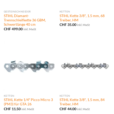
GESTEINSCHNEIDER
KETTEN
STIHL Diamant-
STIHL Kette 3/8″, 1.5 mm, 68
Trennschleifkette 36 GBM,
Treiber, HM
Schwertlänge 40 cm
CHF
35.00
inkl. MwSt
CHF
499.00
inkl. MwSt
KETTEN
KETTEN
STIHL Kette 1/4″ Picco Micro 3
STIHL Kette 3/8″, 1.5 mm, 84
(PM3) für GTA 26
Treiber, HM
CHF
11.50
CHF
44.00
inkl. MwSt
inkl. MwSt