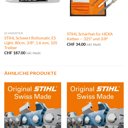
SCHWERTER
STIHL Schärfset für HEXA
STIHL Schwert Rollomatic ES
Ketten – .325″ und 3/8″
Light, 80cm, 3/8″, 1.6 mm, 105
CHF
34.00
inkl. MwSt
Treiber
CHF
187.00
inkl. MwSt
ÄHNLICHE PRODUKTE