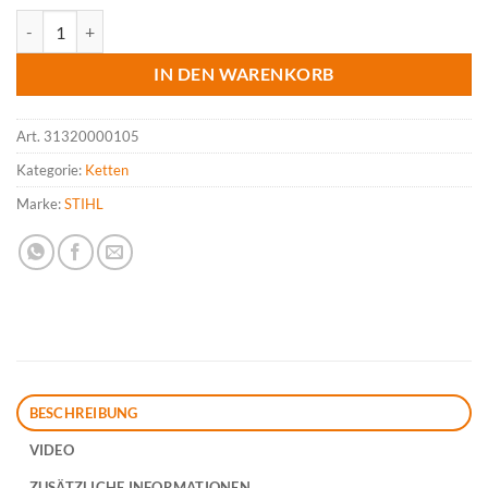
STIHL Kette 3/8" Rapid HEXA (RH), 1.6 mm, 105 Treiber Menge
IN DEN WARENKORB
Art.
31320000105
Kategorie:
Ketten
Marke:
STIHL
BESCHREIBUNG
VIDEO
ZUSÄTZLICHE INFORMATIONEN