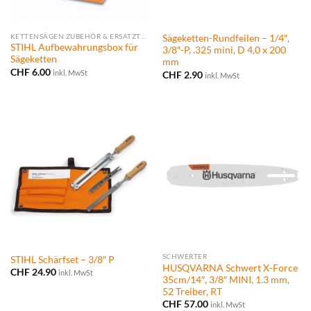
KETTENSÄGEN ZUBEHÖR & ERSATZTEILE
Sägeketten-Rundfeilen – 1/4″,
STIHL Aufbewahrungsbox für
3/8″-P, .325 mini, D 4,0 x 200
Sägeketten
mm
CHF
6.00
inkl. MwSt
CHF
2.90
inkl. MwSt
SCHWERTER
STIHL Schärfset – 3/8″ P
HUSQVARNA Schwert X-Force
CHF
24.90
inkl. MwSt
35cm/14″, 3/8″ MINI, 1.3 mm,
52 Treiber, RT
CHF
57.00
inkl. MwSt