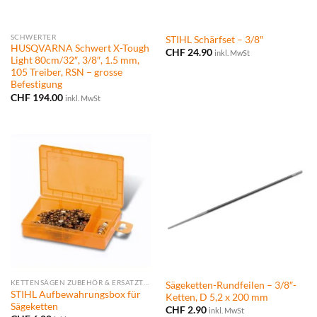
SCHWERTER
STIHL Schärfset – 3/8″
HUSQVARNA Schwert X-Tough
CHF
24.90
inkl. MwSt
Light 80cm/32″, 3/8″, 1.5 mm,
105 Treiber, RSN – grosse
Befestigung
CHF
194.00
inkl. MwSt
KETTENSÄGEN ZUBEHÖR & ERSATZTEILE
Sägeketten-Rundfeilen – 3/8″-
STIHL Aufbewahrungsbox für
Ketten, D 5,2 x 200 mm
Sägeketten
CHF
2.90
inkl. MwSt