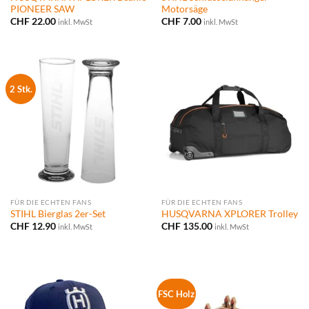
PIONEER SAW
Motorsäge
CHF
22.00
CHF
7.00
inkl. MwSt
inkl. MwSt
2 Stk.
FÜR DIE ECHTEN FANS
FÜR DIE ECHTEN FANS
STIHL Bierglas 2er-Set
HUSQVARNA XPLORER Trolley
CHF
12.90
CHF
135.00
inkl. MwSt
inkl. MwSt
FSC Holz