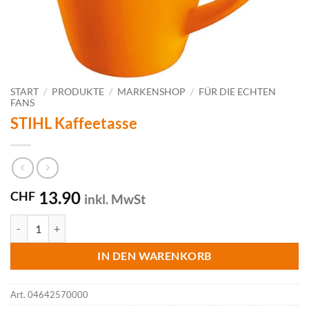
START
/
PRODUKTE
/
MARKENSHOP
/
FÜR DIE ECHTEN
FANS
STIHL Kaffeetasse
13.90
CHF
inkl. MwSt
STIHL Kaffeetasse Menge
IN DEN WARENKORB
Art.
04642570000