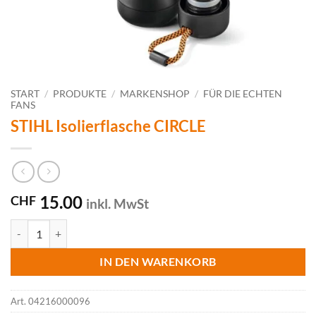
START
/
PRODUKTE
/
MARKENSHOP
/
FÜR DIE ECHTEN
FANS
STIHL Isolierflasche CIRCLE
15.00
CHF
inkl. MwSt
STIHL Isolierflasche CIRCLE Menge
IN DEN WARENKORB
Art.
04216000096