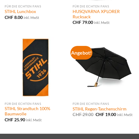
FÜR DIE ECHTEN FANS
FÜR DIE ECHTEN FANS
HUSQVARNA XPLORER
STIHL Lunchbox
Rucksack
CHF
8.00
inkl. MwSt
CHF
79.00
inkl. MwSt
Angebot!
FÜR DIE ECHTEN FANS
FÜR DIE ECHTEN FANS
STIHL Strandtuch 100%
STIHL Regen-Taschenschirm
Baumwolle
Ursprünglicher
Aktueller
CHF
29.00
CHF
19.00
inkl. MwSt
Preis
Preis
CHF
25.90
inkl. MwSt
war:
ist:
CHF 29.00
CHF 19.00.