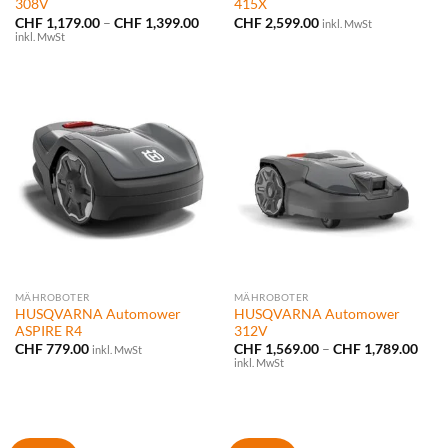
308V
415X
Preisspanne:
CHF
1,179.00
–
CHF
1,399.00
CHF
2,599.00
inkl. MwSt
CHF 1,179.00
inkl. MwSt
bis
CHF 1,399.00
MÄHROBOTER
MÄHROBOTER
HUSQVARNA Automower
HUSQVARNA Automower
ASPIRE R4
312V
Prei
CHF
779.00
CHF
1,569.00
–
CHF
1,789.00
inkl. MwSt
CHF 
inkl. MwSt
bis
CHF 