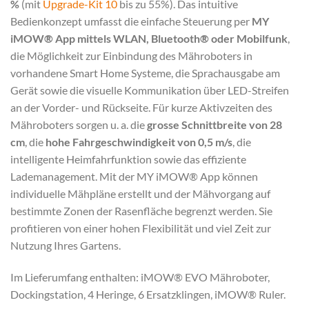
%
(mit
Upgrade-Kit 10
bis zu 55%). Das intuitive
Bedienkonzept umfasst die einfache Steuerung per
MY
iMOW® App mittels WLAN, Bluetooth® oder Mobilfunk
,
die Möglichkeit zur Einbindung des Mähroboters in
vorhandene Smart Home Systeme, die Sprachausgabe am
Gerät sowie die visuelle Kommunikation über LED-Streifen
an der Vorder- und Rückseite. Für kurze Aktivzeiten des
Mähroboters sorgen u. a. die
grosse Schnittbreite von 28
cm
, die
hohe Fahrgeschwindigkeit von 0,5 m/s
, die
intelligente Heimfahrfunktion sowie das effiziente
Lademanagement. Mit der MY iMOW® App können
individuelle Mähpläne erstellt und der Mähvorgang auf
bestimmte Zonen der Rasenfläche begrenzt werden. Sie
profitieren von einer hohen Flexibilität und viel Zeit zur
Nutzung Ihres Gartens.
Im Lieferumfang enthalten: iMOW® EVO Mähroboter,
Dockingstation, 4 Heringe, 6 Ersatzklingen, iMOW® Ruler.