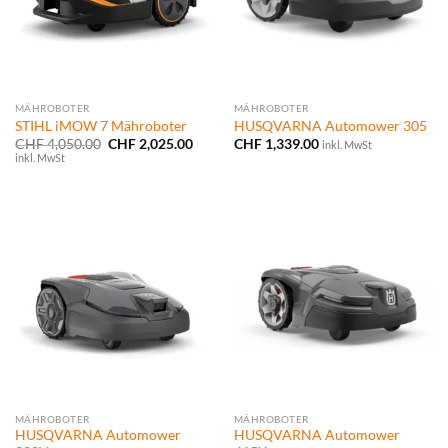
MÄHROBOTER
MÄHROBOTER
STIHL iMOW 7 Mähroboter
HUSQVARNA Automower 305
Ursprünglicher
Aktueller
CHF
4,050.00
CHF
2,025.00
CHF
1,339.00
inkl. MwSt
Preis
Preis
inkl. MwSt
war:
ist:
CHF 4,050.00
CHF 2,025.00.
MÄHROBOTER
MÄHROBOTER
HUSQVARNA Automower
HUSQVARNA Automower