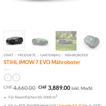
START
/
PRODUKTE
/
GARTENBAU
/
MÄHROBOTER
STIHL iMOW 7 EVO Mähroboter
Ursprünglicher
Aktueller
4,660.00
3,889.00
CHF
CHF
inkl. MwSt
Preis
Preis
2
Für Rasenflächen bis 5000 m
war:
ist:
CHF 4,660.00
CHF 3,889.00.
bis zu 45% Steigfähigkeit (mit
Upgrade-Kit 10
bis zu 55%)