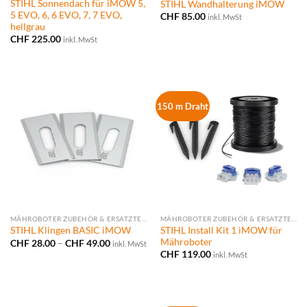
STIHL Sonnendach für iMOW 5,
STIHL Wandhalterung iMOW
5 EVO, 6, 6 EVO, 7, 7 EVO,
CHF
85.00
inkl. MwSt
hellgrau
CHF
225.00
inkl. MwSt
150 m Draht
MÄHROBOTER ZUBEHÖR & ERSATZTEILE
MÄHROBOTER ZUBEHÖR & ERSATZTEILE
STIHL Install Kit 1 iMOW für
STIHL Klingen BASIC iMOW
Mähroboter
Preisspanne:
CHF
28.00
–
CHF
49.00
inkl. MwSt
CHF 28.00
CHF
119.00
inkl. MwSt
bis
CHF 49.00