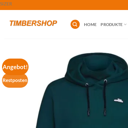
Zum
SIZER
Inhalt
springen
HOME
PRODUKTE
Angebot!
Restposten