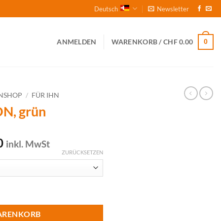
Deutsch
Newsletter
0
ANMELDEN
WARENKORB /
CHF
0.00
NSHOP
/
FÜR IHN
ON, grün
licher
Aktueller
0
inkl. MwSt
Preis
ZURÜCKSETZEN
ist:
00
CHF 42.00.
ARENKORB