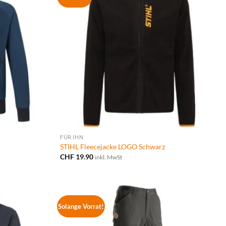
FÜR IHN
STIHL Fleecejacke LOGO Schwarz
CHF
19.90
inkl. MwSt
Solange Vorrat!