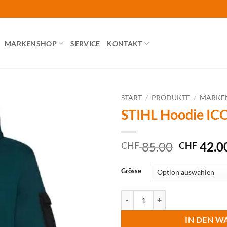
MARKENSHOP
SERVICE
KONTAKT
START
/
PRODUKTE
/
MARKE
STIHL Hoodie IC
Ursprüng
85.00
42.0
CHF
CHF
Preis
war:
Grösse
CHF 85.
STIHL Hoodie ICON, grün Menge
IN DEN W