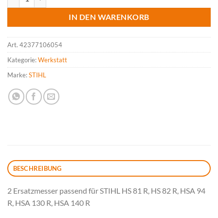
IN DEN WARENKORB
Art.
42377106054
Kategorie:
Werkstatt
Marke:
STIHL
BESCHREIBUNG
2 Ersatzmesser passend für STIHL HS 81 R, HS 82 R, HSA 94
R, HSA 130 R, HSA 140 R