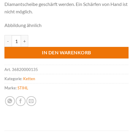
Diamantscheibe geschärft werden. Ein Schärfen von Hand ist
nicht möglich.
Abbildung ähnlich
STIHL Hartmetall-Kette 3/8" Rapid Duro 3 (RD3), 1.5 mm, 135 Treibe
IN DEN WARENKORB
Art.
36820000135
Kategorie:
Ketten
Marke:
STIHL