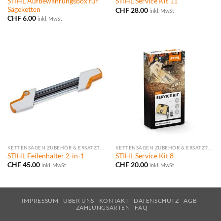
STIHL Aufbewahrungsbox für
STIHL Service Kit 11
Sägeketten
CHF
28.00
inkl. MwSt
CHF
6.00
inkl. MwSt
KETTENSÄGEN ZUBEHÖR & ERSATZTEILE
KETTENSÄGEN ZUBEHÖR & ERSATZTEILE
STIHL Feilenhalter 2-in-1
STIHL Service Kit 8
CHF
45.00
CHF
20.00
inkl. MwSt
inkl. MwSt
IMPRESSUM
ÜBER UNS
KONTAKT
DATENSCHUTZ
AGB
ZAHLUNGSARTEN
FAQ