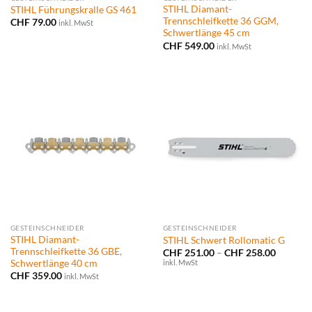
STIHL Diamant-
STIHL Führungskralle GS 461
Trennschleifkette 36 GGM,
CHF
79.00
inkl. MwSt
Schwertlänge 45 cm
CHF
549.00
inkl. MwSt
GESTEINSCHNEIDER
GESTEINSCHNEIDER
STIHL Diamant-
STIHL Schwert Rollomatic G
Trennschleifkette 36 GBE,
Preissp
CHF
251.00
–
CHF
258.00
CHF 251
Schwertlänge 40 cm
inkl. MwSt
bis
CHF
359.00
inkl. MwSt
CHF 258