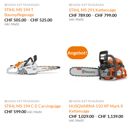
BENZIN KETTENSÄGEN
BENZIN KETTENSÄGEN
STIHL MS 194 T
STIHL MS 291 Kettensäge
Baumpflegesäge
Preissp
CHF
789.00
–
CHF
799.00
CHF 789
inkl. MwSt
Preisspanne:
CHF
505.00
–
CHF
525.00
bis
CHF 505.00
inkl. MwSt
CHF 799
bis
CHF 525.00
Angebot!
BENZIN KETTENSÄGEN
BENZIN KETTENSÄGEN
HUSQVARNA 550 XP Mark II
STIHL MS 194 C-E Carvingsäge
Kettensäge
CHF
599.00
inkl. MwSt
Prei
CHF
1,029.00
–
CHF
1,139.00
CHF 
inkl. MwSt
bis
CHF 