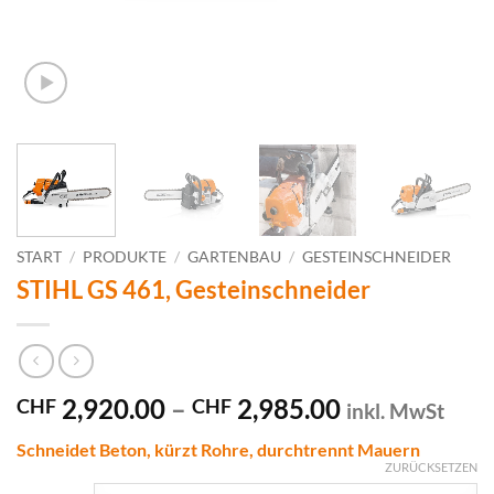
START
/
PRODUKTE
/
GARTENBAU
/
GESTEINSCHNEIDER
STIHL GS 461, Gesteinschneider
Preisspanne:
2,920.00
–
2,985.00
CHF
CHF
inkl. MwSt
CHF 2,920.0
Schneidet Beton, kürzt Rohre, durchtrennt Mauern
bis
ZURÜCKSETZEN
CHF 2,985.0