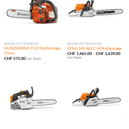
BENZIN KETTENSÄGEN
BENZIN KETTENSÄGEN
HUSQVARNA T525 Kettensäge,
STIHL MS 462 C-M Kettensäge
25cm
Prei
CHF
1,465.00
–
CHF
1,639.00
CHF 
inkl. MwSt
CHF
575.00
inkl. MwSt
bis
CHF 