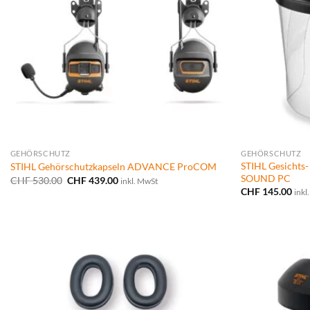
GEHÖRSCHUTZ
GEHÖRSCHUTZ
STIHL Gesichts
STIHL Gehörschutzkapseln ADVANCE ProCOM
SOUND PC
Ursprünglicher
Aktueller
CHF
530.00
CHF
439.00
inkl. MwSt
Preis
Preis
CHF
145.00
inkl
war:
ist:
CHF 530.00
CHF 439.00.