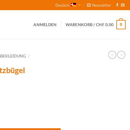
Deutsch
Newsletter
0
ANMELDEN
WARENKORB /
CHF
0.00
SBEKLEIDUNG
/
tzbügel
PT-24 Menge