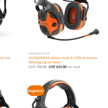
GEHÖRSCHUTZ
er mit
HUSQVARNA Gehörschutz X-COM Active für
Befestigung am Helm
Ursprünglicher
Aktueller
CHF
750.00
CHF
615.00
inkl. MwSt
Preis
Preis
war:
ist:
CHF 750.00
CHF 615.00.
Angebot!