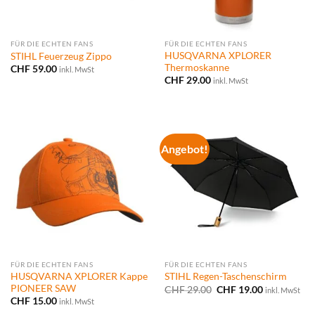
FÜR DIE ECHTEN FANS
FÜR DIE ECHTEN FANS
HUSQVARNA XPLORER
STIHL Feuerzeug Zippo
Thermoskanne
CHF
59.00
inkl. MwSt
CHF
29.00
inkl. MwSt
Angebot!
FÜR DIE ECHTEN FANS
FÜR DIE ECHTEN FANS
HUSQVARNA XPLORER Kappe
STIHL Regen-Taschenschirm
PIONEER SAW
Ursprünglicher
Aktueller
CHF
29.00
CHF
19.00
inkl. MwSt
Preis
Preis
CHF
15.00
inkl. MwSt
war:
ist: