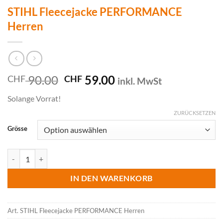
STIHL Fleecejacke PERFORMANCE
Herren
Ursprünglicher
Aktueller
90.00
59.00
CHF
CHF
inkl. MwSt
Preis
Preis
Solange Vorrat!
war:
ist:
CHF 90.00
CHF 59.00.
ZURÜCKSETZEN
Grösse
STIHL Fleecejacke PERFORMANCE Herren Menge
IN DEN WARENKORB
Art.
STIHL Fleecejacke PERFORMANCE Herren