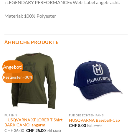
»LEGENDARY PERFORMANCE« Web-Label angebracht.
Material: 100% Polyester
ÄHNLICHE PRODUKTE
Angebot!
Restposten -30%
FÜR IHN
FÜR DIE ECHTEN FANS
HUSQVARNA XPLORER T-Shirt
HUSQVARNA Baseball-Cap
BARK CAMO langarm
CHF
8.00
inkl. MwSt
Ursprünglicher
Aktueller
CHF
36.00
CHF
25.00
inkl. MwSt