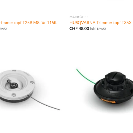
MÄHKÖPFE
mmerkopf T25B M8 für 115iL
HUSQVARNA Trimmerkopf T35X 
CHF
48.00
 MwSt
inkl. MwSt