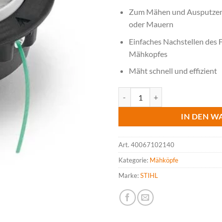
Zum Mähen und Ausputzen
oder Mauern
Einfaches Nachstellen des 
Mähkopfes
Mäht schnell und effizient
STIHL AUTOCUT C 6-2, Fadenstä
IN DEN W
Art.
40067102140
Kategorie:
Mähköpfe
Marke:
STIHL