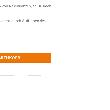
 von Rasenkanten, an Bäumen
Fadens durch Auftippen des
rke 2,4 mm Menge
ARENKORB