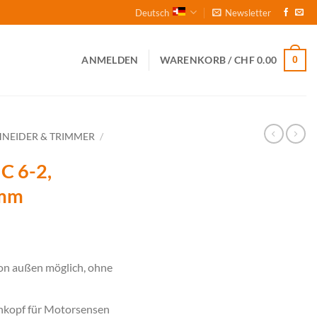
Deutsch
Newsletter
0
ANMELDEN
WARENKORB /
CHF
0.00
HNEIDER & TRIMMER
/
C 6-2,
 mm
on außen möglich, ohne
hkopf für Motorsensen