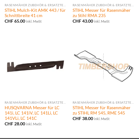
RASENMÄHER ZUBEHÖR & ERSATZTEILE
RASENMÄHER ZUBEHÖR & ERSATZTEILE
STIHL Mulch-Kit AMK 443 / für
STIHL Messer für Rasenmäher
Schnittbreite 41 cm
zu Stihl RMA 235
CHF
65.00
CHF
43.00
inkl. MwSt
inkl. MwSt
RASENMÄHER ZUBEHÖR & ERSATZTEILE
RASENMÄHER ZUBEHÖR & ERSATZTEILE
HUSQVARNA Messer für LC
STIHL Messer für Rasenmäher
141i, LC 141iV, LC 141Li, LC
zu STIHL RM 545, RME 545
141VLi, LC 141C
CHF
38.00
inkl. MwSt
CHF
28.00
inkl. MwSt