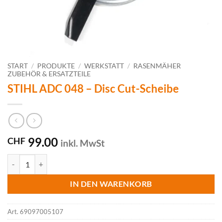
START
/
PRODUKTE
/
WERKSTATT
/
RASENMÄHER
ZUBEHÖR & ERSATZTEILE
STIHL ADC 048 – Disc Cut-Scheibe
99.00
CHF
inkl. MwSt
STIHL ADC 048 - Disc Cut-Scheibe Menge
IN DEN WARENKORB
Art.
69097005107