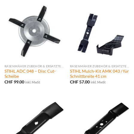
RASENMÄHER ZUBEHÖR & ERSATZTEILE
RASENMÄHER ZUBEHÖR & ERSATZTEILE
STIHL ADC 048 – Disc Cut-
STIHL Mulch-Kit AMK 043 / für
Scheibe
Schnittbreite 41 cm
CHF
99.00
CHF
57.00
inkl. MwSt
inkl. MwSt