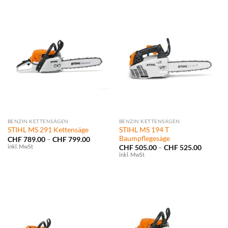
BENZIN KETTENSÄGEN
BENZIN KETTENSÄGEN
STIHL MS 194 T
STIHL MS 291 Kettensäge
Baumpflegesäge
Preisspanne:
CHF
789.00
–
CHF
799.00
CHF 789.00
inkl. MwSt
Preissp
CHF
505.00
–
CHF
525.00
bis
CHF 505
inkl. MwSt
CHF 799.00
bis
CHF 525