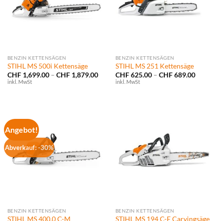
BENZIN KETTENSÄGEN
BENZIN KETTENSÄGEN
STIHL MS 500i Kettensäge
STIHL MS 251 Kettensäge
Preisspanne:
Preissp
CHF
1,699.00
–
CHF
1,879.00
CHF
625.00
–
CHF
689.00
CHF 1,699.00
CHF 625
inkl. MwSt
inkl. MwSt
bis
bis
CHF 1,879.00
CHF 689
Angebot!
Abverkauf: -30%
BENZIN KETTENSÄGEN
BENZIN KETTENSÄGEN
STIHL MS 400.0 C-M
STIHL MS 194 C-E Carvingsäge