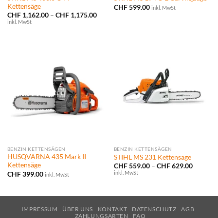
Kettensäge
CHF
599.00
inkl. MwSt
Preisspanne:
CHF
1,162.00
–
CHF
1,175.00
CHF 1,162.00
inkl. MwSt
bis
CHF 1,175.00
BENZIN KETTENSÄGEN
BENZIN KETTENSÄGEN
HUSQVARNA 435 Mark II
STIHL MS 231 Kettensäge
Kettensäge
Preissp
CHF
559.00
–
CHF
629.00
CHF 559
inkl. MwSt
CHF
399.00
inkl. MwSt
bis
CHF 629
IMPRESSUM
ÜBER UNS
KONTAKT
DATENSCHUTZ
AGB
ZAHLUNGSARTEN
FAQ