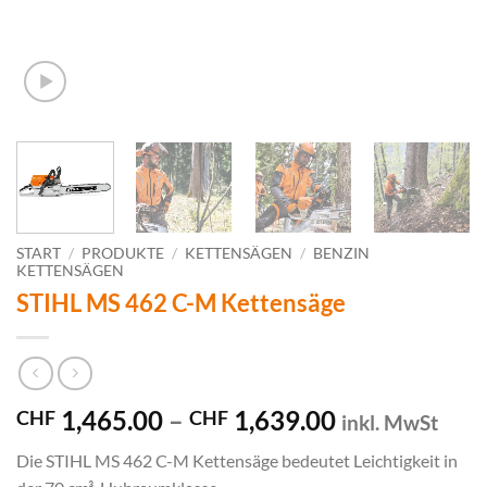
START
/
PRODUKTE
/
KETTENSÄGEN
/
BENZIN
KETTENSÄGEN
STIHL MS 462 C-M Kettensäge
Preisspanne:
1,465.00
–
1,639.00
CHF
CHF
inkl. MwSt
CHF 1,465.0
Die STIHL MS 462 C-M Kettensäge bedeutet Leichtigkeit in
bis