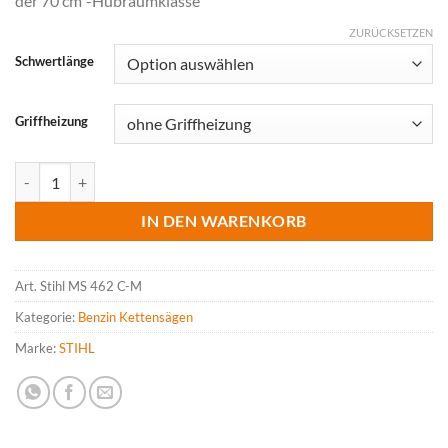
der 70 cm³-Hubraumklasse
CHF 1,639.0
ZURÜCKSETZEN
Schwertlänge
Griffheizung
STIHL MS 462 C-M Kettensäge Menge
IN DEN WARENKORB
Art.
Stihl MS 462 C-M
Kategorie:
Benzin Kettensägen
Marke:
STIHL