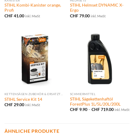
KANISTER
HELMSETS
STIHL Kombi-Kanister orange,
STIHL Helmset DYNAMIC X-
Profi
Ergo
CHF
41.00
CHF
79.00
inkl. MwSt
inkl. MwSt
KETTENSÄGEN ZUBEHÖR & ERSATZTEILE
SCHMIERMITTEL
STIHL Sägekettenhaftöl
STIHL Service Kit 14
ForestPlus 1L/5L/20L/200L
CHF
29.00
inkl. MwSt
Preisspann
CHF
9.90
–
CHF
719.00
inkl. MwSt
CHF 9.90
bis
CHF 719.0
ÄHNLICHE PRODUKTE