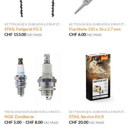
KETTENSÄGEN ZUBEHÖR & ERSATZTEILE
KETTENSÄGEN ZUBEHÖR & ERSATZTEILE
STIHL Feilgerät FG 2
Flachfeile 150 x 16 x 2.7 mm
CHF
153.00
CHF
6.00
inkl. MwSt
inkl. MwSt
FREISCHNEIDER ZUBEHÖR & ERSATZTEILE
KETTENSÄGEN ZUBEHÖR & ERSATZTEILE
NGK Zündkerze
STIHL Service Kit 8
Preisspanne:
CHF
5.00
–
CHF
8.00
CHF
20.00
inkl. MwSt
inkl. MwSt
CHF 5.00
bis