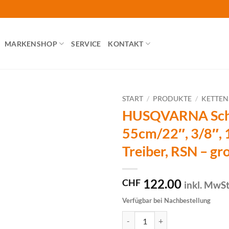
MARKENSHOP
SERVICE
KONTAKT
START
/
PRODUKTE
/
KETTE
HUSQVARNA Schw
55cm/22″, 3/8″, 
Treiber, RSN – gr
122.00
CHF
inkl. MwS
Verfügbar bei Nachbestellung
HUSQVARNA Schwert X-Tough 55cm/