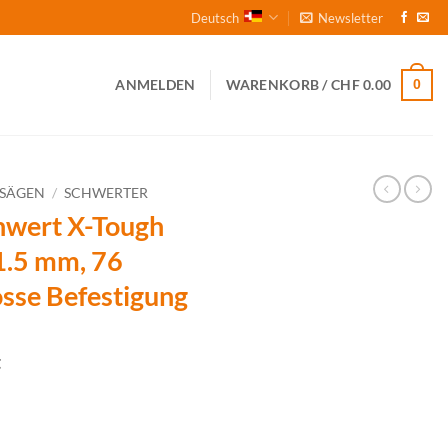
Deutsch
Newsletter
0
ANMELDEN
WARENKORB /
CHF
0.00
NSÄGEN
/
SCHWERTER
ert X-Tough
1.5 mm, 76
osse Befestigung
t
22", 3/8", 1.5 mm, 76 Treiber, RSN - grosse Befestigung Menge