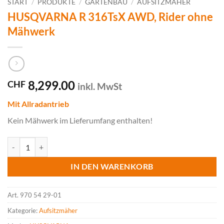
START
/
PRODUKTE
/
GARTENBAU
/
AUFSITZMÄHER
HUSQVARNA R 316TsX AWD, Rider ohne
Mähwerk
8,299.00
CHF
inkl. MwSt
Mit Allradantrieb
Kein Mähwerk im Lieferumfang enthalten!
HUSQVARNA R 316TsX AWD, Rider ohne Mähwerk Menge
IN DEN WARENKORB
Art.
970 54 29-01
Kategorie:
Aufsitzmäher