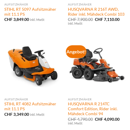
AUFSITZMÄHER
AUFSITZMÄHER
STIHL RT 5097 Aufsitzmäher
HUSQVARNA R 216T AWD,
mit 11.1 PS
Rider inkl. Mähdeck Combi 103
Ursprünglicher
Aktue
CHF
3,849.00
CHF
7,900.00
CHF
7,110.00
inkl. MwSt
Preis
Preis
inkl. MwSt
war:
ist:
CHF 7,900.00
CHF 7
Angebot!
AUFSITZMÄHER
AUFSITZMÄHER
STIHL RT 4082 Aufsitzmäher
HUSQVARNA R 214TC
mit 11.1 PS
Comfort Edition, Rider inkl.
Mähdeck Combi 94
CHF
3,349.00
inkl. MwSt
Ursprünglicher
Aktue
CHF
4,790.00
CHF
4,090.00
Preis
Preis
inkl. MwSt
war:
ist: