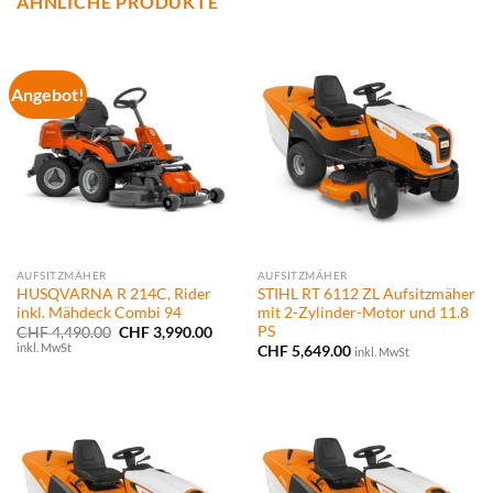
ÄHNLICHE PRODUKTE
Angebot!
AUFSITZMÄHER
AUFSITZMÄHER
HUSQVARNA R 214C, Rider
STIHL RT 6112 ZL Aufsitzmäher
inkl. Mähdeck Combi 94
mit 2-Zylinder-Motor und 11.8
PS
Ursprünglicher
Aktueller
CHF
4,490.00
CHF
3,990.00
Preis
Preis
inkl. MwSt
CHF
5,649.00
inkl. MwSt
war:
ist:
CHF 4,490.00
CHF 3,990.00.