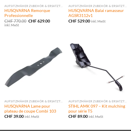
AUFSITZMÄHER ZUBEHÖR & ERSATZTEILE
AUFSITZMÄHER ZUBEHÖR & ERSATZTEILE
HUSQVARNA Remorque
HUSQVARNA Balai ramasseur
Professionnelle
AGSR3112v1
Ursprünglicher
Aktueller
CHF
770.00
CHF
629.00
CHF
529.00
inkl. MwSt
Preis
Preis
inkl. MwSt
war:
ist:
CHF 770.00
CHF 629.00.
AUFSITZMÄHER ZUBEHÖR & ERSATZTEILE
AUFSITZMÄHER ZUBEHÖR & ERSATZTEILE
HUSQVARNA Lame pour
STIHL AMK 097 – Kit mulching
plateau de coupe Combi 103
pour série T5
CHF
39.00
CHF
89.00
inkl. MwSt
inkl. MwSt