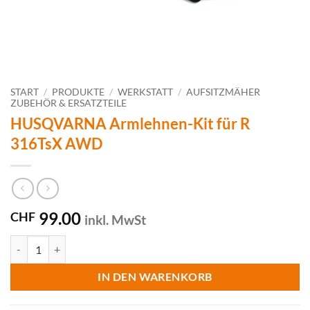
START
/
PRODUKTE
/
WERKSTATT
/
AUFSITZMÄHER
ZUBEHÖR & ERSATZTEILE
HUSQVARNA Armlehnen-Kit für R
316TsX AWD
99.00
CHF
inkl. MwSt
HUSQVARNA Armlehnen-Kit für R 316TsX AWD Menge
IN DEN WARENKORB