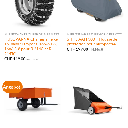
AUFSITZMÄHER ZUBEHÖR & ERSATZTEILE
AUFSITZMÄHER ZUBEHÖR & ERSATZTEILE
HUSQVARNA Chaînes à neige
STIHL AAH 300 – Housse de
16“ sans crampons, 165/60-8,
protection pour autoportée
16×6.5-8 pour R 214C et R
CHF
199.00
inkl. MwSt
214TC
CHF
119.00
inkl. MwSt
Angebot!