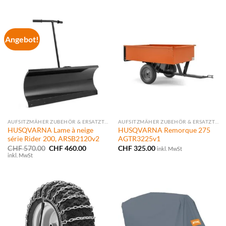
Angebot!
AUFSITZMÄHER ZUBEHÖR & ERSATZTEILE
AUFSITZMÄHER ZUBEHÖR & ERSATZTEILE
HUSQVARNA Lame à neige
HUSQVARNA Remorque 275
série Rider 200, ARSB2120v2
AGTR3225v1
Ursprünglicher
Aktueller
CHF
570.00
CHF
460.00
CHF
325.00
inkl. MwSt
Preis
Preis
inkl. MwSt
war:
ist:
CHF 570.00
CHF 460.00.