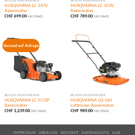
BENZIN RASENMÄHER
BENZIN RASENMÄHER
HUSQVARNA LC 347V
HUSQVARNA LC 353V
Rasenmäher
Rasenmäher
CHF
699.00
CHF
789.00
inkl. MwSt
inkl. MwSt
Versand auf Anfrage
BENZIN RASENMÄHER
BENZIN RASENMÄHER
HUSQVARNA LC 551SP
HUSQVARNA GX 560
Rasenmäher
Luftkissen-Rasenmäher
CHF
1,239.00
CHF
989.00
inkl. MwSt
inkl. MwSt
IMPRESSUM
ÜBER UNS
KONTAKT
DATENSCHUTZ
AGB