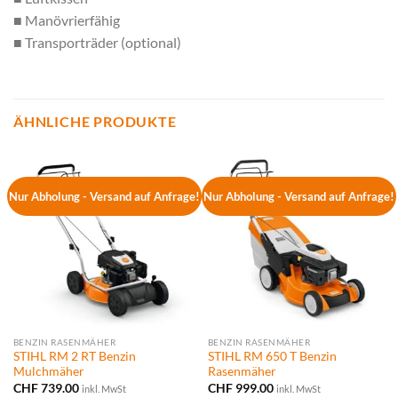
■ Manövrierfähig
■ Transporträder (optional)
ÄHNLICHE PRODUKTE
Nur Abholung - Versand auf Anfrage!
Nur Abholung - Versand auf Anfrage!
BENZIN RASENMÄHER
BENZIN RASENMÄHER
STIHL RM 2 RT Benzin
STIHL RM 650 T Benzin
Mulchmäher
Rasenmäher
CHF
739.00
CHF
999.00
inkl. MwSt
inkl. MwSt