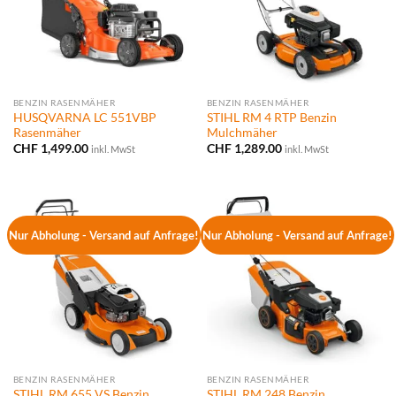
BENZIN RASENMÄHER
BENZIN RASENMÄHER
HUSQVARNA LC 551VBP
STIHL RM 4 RTP Benzin
Rasenmäher
Mulchmäher
CHF
1,499.00
CHF
1,289.00
inkl. MwSt
inkl. MwSt
Nur Abholung - Versand auf Anfrage!
Nur Abholung - Versand auf Anfrage!
BENZIN RASENMÄHER
BENZIN RASENMÄHER
STIHL RM 655 VS Benzin
STIHL RM 248 Benzin