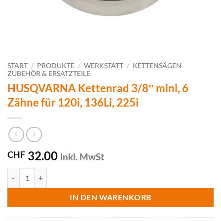
START
/
PRODUKTE
/
WERKSTATT
/
KETTENSÄGEN
ZUBEHÖR & ERSATZTEILE
HUSQVARNA Kettenrad 3/8″ mini, 6
Zähne für 120i, 136Li, 225i
32.00
CHF
inkl. MwSt
HUSQVARNA Kettenrad 3/8" mini, 6 Zähne für 120i, 136Li, 225i Men
IN DEN WARENKORB