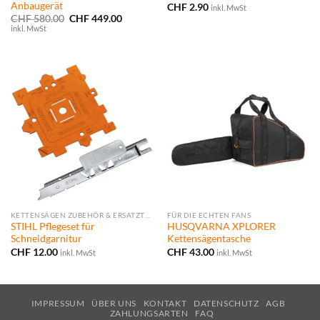
Anbaugerät
CHF
2.90
inkl. MwSt
Ursprünglicher
Aktueller
CHF
580.00
CHF
449.00
Preis
Preis
inkl. MwSt
war:
ist:
CHF 580.00
CHF 449.00.
KETTENSÄGEN ZUBEHÖR & ERSATZTEILE
FÜR DIE ECHTEN FANS
STIHL Pflegeset für
HUSQVARNA XPLORER
Schneidgarnitur
Kettensägentasche
CHF
12.00
CHF
43.00
inkl. MwSt
inkl. MwSt
IMPRESSUM
ÜBER UNS
KONTAKT
DATENSCHUTZ
AGB
ZAHLUNGSARTEN
FAQ