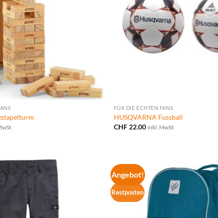
FANS
FÜR DIE ECHTEN FANS
zstapelturm
HUSQVARNA Fussball
CHF
22.00
 MwSt
inkl. MwSt
Angebot!
Restposten