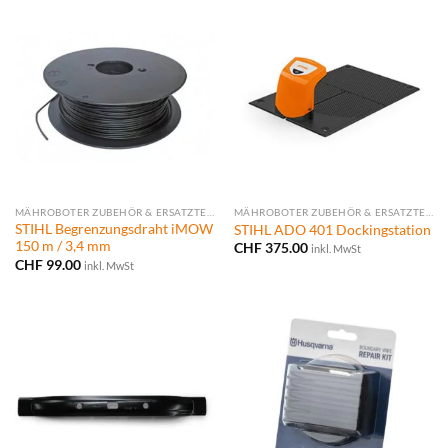
MÄHROBOTER ZUBEHÖR & ERSATZTEILE
MÄHROBOTER ZUBEHÖR & ERSATZTEILE
STIHL Begrenzungsdraht iMOW
STIHL ADO 401 Dockingstation
150 m / 3,4 mm
CHF
375.00
inkl. MwSt
CHF
99.00
inkl. MwSt