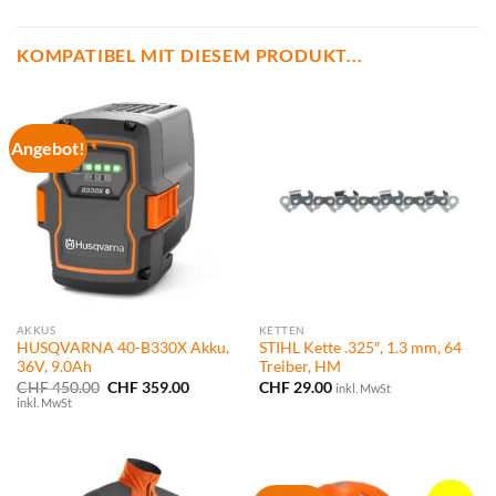
KOMPATIBEL MIT DIESEM PRODUKT...
Angebot!
AKKUS
KETTEN
HUSQVARNA 40-B330X Akku,
STIHL Kette .325″, 1.3 mm, 64
36V, 9.0Ah
Treiber, HM
Ursprünglicher
Aktueller
CHF
450.00
CHF
359.00
CHF
29.00
inkl. MwSt
Preis
Preis
inkl. MwSt
war:
ist:
CHF 450.00
CHF 359.00.