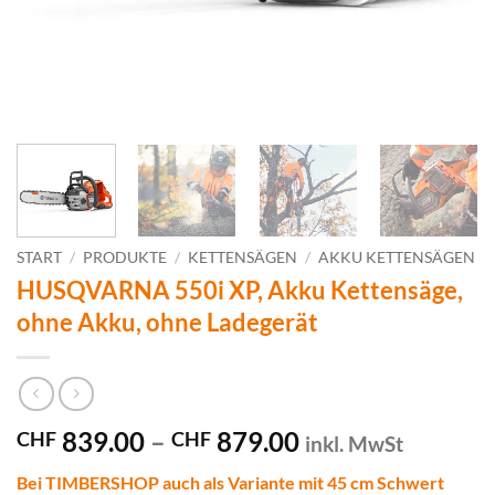
START
/
PRODUKTE
/
KETTENSÄGEN
/
AKKU KETTENSÄGEN
HUSQVARNA 550i XP, Akku Kettensäge,
ohne Akku, ohne Ladegerät
Preisspanne:
839.00
–
879.00
CHF
CHF
inkl. MwSt
CHF 839.00
Bei TIMBERSHOP auch als Variante mit 45 cm Schwert
bis