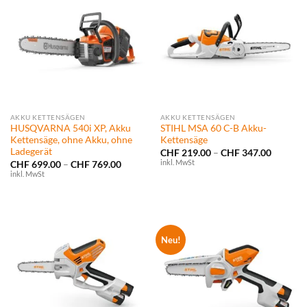
AKKU KETTENSÄGEN
AKKU KETTENSÄGEN
HUSQVARNA 540i XP, Akku
STIHL MSA 60 C-B Akku-
Kettensäge, ohne Akku, ohne
Kettensäge
Ladegerät
Preissp
CHF
219.00
–
CHF
347.00
CHF 219
inkl. MwSt
Preisspanne:
CHF
699.00
–
CHF
769.00
bis
CHF 699.00
inkl. MwSt
CHF 347
bis
CHF 769.00
Neu!