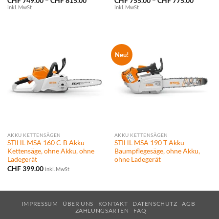
Preisspanne:
Preissp
CHF
749.00
–
CHF
815.00
CHF
755.00
–
CHF
775.00
CHF 749.00
CHF 755
inkl. MwSt
inkl. MwSt
bis
bis
CHF 815.00
CHF 775
Neu!
AKKU KETTENSÄGEN
AKKU KETTENSÄGEN
STIHL MSA 160 C-B Akku-
STIHL MSA 190 T Akku-
Kettensäge, ohne Akku, ohne
Baumpflegesäge, ohne Akku,
Ladegerät
ohne Ladegerät
CHF
399.00
inkl. MwSt
IMPRESSUM
ÜBER UNS
KONTAKT
DATENSCHUTZ
AGB
ZAHLUNGSARTEN
FAQ