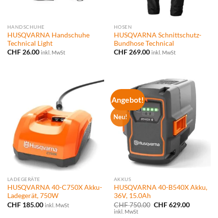
HANDSCHUHE
HOSEN
HUSQVARNA Handschuhe
HUSQVARNA Schnittschutz-
Technical Light
Bundhose Technical
CHF
26.00
CHF
269.00
inkl. MwSt
inkl. MwSt
Angebot!
Neu!
LADEGERÄTE
AKKUS
HUSQVARNA 40-C750X Akku-
HUSQVARNA 40-B540X Akku,
Ladegerät, 750W
36V, 15.0Ah
Ursprünglicher
Aktueller
CHF
185.00
CHF
750.00
CHF
629.00
inkl. MwSt
Preis
Preis
inkl. MwSt
war:
ist: