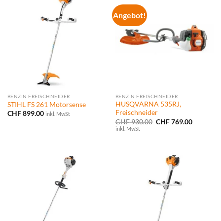
Angebot!
BENZIN FREISCHNEIDER
BENZIN FREISCHNEIDER
HUSQVARNA 535RJ,
STIHL FS 261 Motorsense
Freischneider
CHF
899.00
inkl. MwSt
Ursprünglicher
Aktueller
CHF
930.00
CHF
769.00
Preis
Preis
inkl. MwSt
war:
ist:
CHF 930.00
CHF 769.