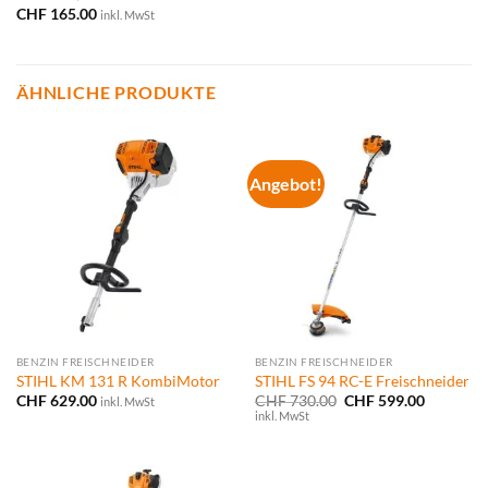
CHF
165.00
inkl. MwSt
ÄHNLICHE PRODUKTE
Angebot!
BENZIN FREISCHNEIDER
BENZIN FREISCHNEIDER
STIHL KM 131 R KombiMotor
STIHL FS 94 RC-E Freischneider
Ursprünglicher
Aktueller
CHF
629.00
CHF
730.00
CHF
599.00
inkl. MwSt
Preis
Preis
inkl. MwSt
war:
ist:
CHF 730.00
CHF 599.