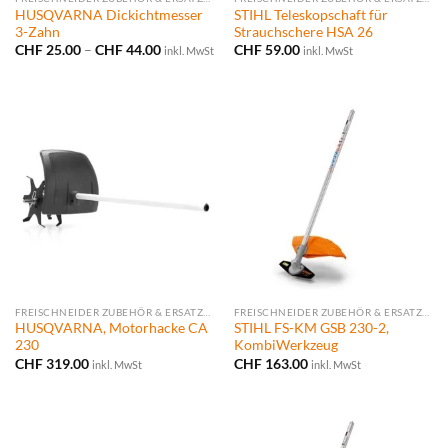
HUSQVARNA Dickichtmesser
STIHL Teleskopschaft für
3-Zahn
Strauchschere HSA 26
Preisspanne:
CHF
25.00
–
CHF
44.00
CHF
59.00
inkl. MwSt
inkl. MwSt
CHF 25.00
bis
CHF 44.00
FREISCHNEIDER ZUBEHÖR & ERSATZTEILE
FREISCHNEIDER ZUBEHÖR & ERSATZTEILE
HUSQVARNA, Motorhacke CA
STIHL FS-KM GSB 230-2,
230
KombiWerkzeug
CHF
319.00
CHF
163.00
inkl. MwSt
inkl. MwSt