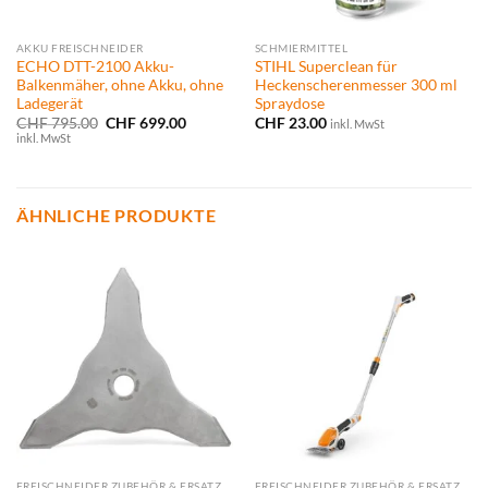
AKKU FREISCHNEIDER
SCHMIERMITTEL
ECHO DTT-2100 Akku-
STIHL Superclean für
Balkenmäher, ohne Akku, ohne
Heckenscherenmesser 300 ml
Ladegerät
Spraydose
Ursprünglicher
Aktueller
CHF
795.00
CHF
699.00
CHF
23.00
inkl. MwSt
Preis
Preis
inkl. MwSt
war:
ist:
CHF 795.00
CHF 699.00.
ÄHNLICHE PRODUKTE
FREISCHNEIDER ZUBEHÖR & ERSATZTEILE
FREISCHNEIDER ZUBEHÖR & ERSATZTEILE