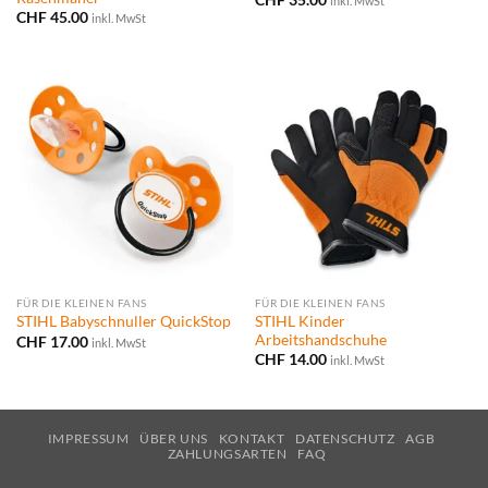
inkl. MwSt
CHF
45.00
inkl. MwSt
FÜR DIE KLEINEN FANS
FÜR DIE KLEINEN FANS
STIHL Kinder
STIHL Babyschnuller QuickStop
Arbeitshandschuhe
CHF
17.00
inkl. MwSt
CHF
14.00
inkl. MwSt
IMPRESSUM
ÜBER UNS
KONTAKT
DATENSCHUTZ
AGB
ZAHLUNGSARTEN
FAQ