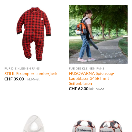
FÜR DIE KLEINEN FANS
FÜR DIE KLEINEN FANS
HUSQVARNA Spielzeug-
STIHL Strampler Lumberjack
Laubbläser 345BT mit
CHF
39.00
inkl. MwSt
Seifenblasen
CHF
62.00
inkl. MwSt