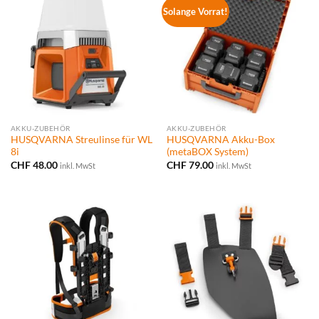
Solange Vorrat!
AKKU-ZUBEHÖR
AKKU-ZUBEHÖR
HUSQVARNA Streulinse für WL
HUSQVARNA Akku-Box
8i
(metaBOX System)
CHF
48.00
CHF
79.00
inkl. MwSt
inkl. MwSt