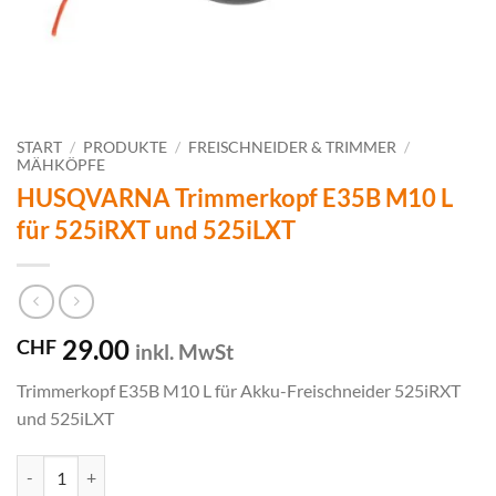
START
/
PRODUKTE
/
FREISCHNEIDER & TRIMMER
/
MÄHKÖPFE
HUSQVARNA Trimmerkopf E35B M10 L
für 525iRXT und 525iLXT
29.00
CHF
inkl. MwSt
Trimmerkopf E35B M10 L für Akku-Freischneider 525iRXT
und 525iLXT
HUSQVARNA Trimmerkopf E35B M10 L für 525iRXT und 525iLXT M