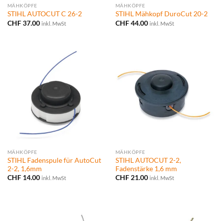
MÄHKÖPFE
MÄHKÖPFE
STIHL AUTOCUT C 26-2
STIHL Mähkopf DuroCut 20-2
CHF
37.00
CHF
44.00
inkl. MwSt
inkl. MwSt
MÄHKÖPFE
MÄHKÖPFE
STIHL Fadenspule für AutoCut
STIHL AUTOCUT 2-2,
2-2, 1,6mm
Fadenstärke 1,6 mm
CHF
14.00
CHF
21.00
inkl. MwSt
inkl. MwSt