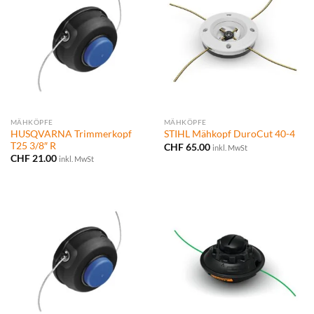
MÄHKÖPFE
MÄHKÖPFE
HUSQVARNA Trimmerkopf
STIHL Mähkopf DuroCut 40-4
T25 3/8″ R
CHF
65.00
inkl. MwSt
CHF
21.00
inkl. MwSt