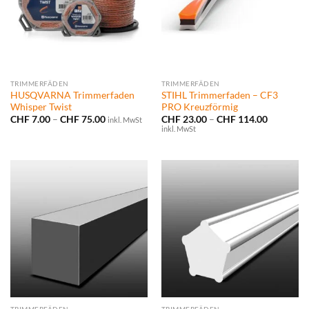
TRIMMERFÄDEN
TRIMMERFÄDEN
HUSQVARNA Trimmerfaden
STIHL Trimmerfaden – CF3
Whisper Twist
PRO Kreuzförmig
Preisspanne:
Preisspan
CHF
7.00
–
CHF
75.00
CHF
23.00
–
CHF
114.00
inkl. MwSt
CHF 7.00
CHF 23.0
inkl. MwSt
bis
bis
CHF 75.00
CHF 114.
TRIMMERFÄDEN
TRIMMERFÄDEN