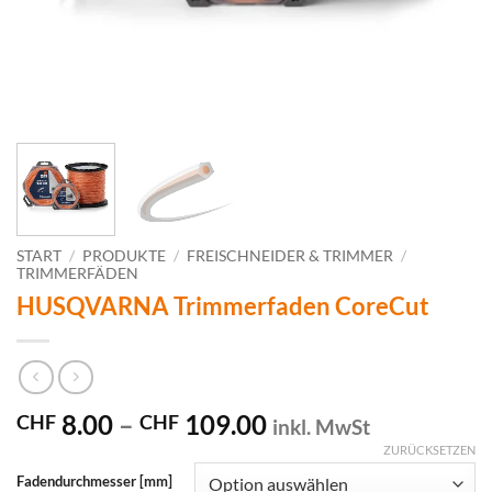
START
/
PRODUKTE
/
FREISCHNEIDER & TRIMMER
/
TRIMMERFÄDEN
HUSQVARNA Trimmerfaden CoreCut
Preisspanne:
8.00
–
109.00
CHF
CHF
inkl. MwSt
CHF 8.00
ZURÜCKSETZEN
bis
Fadendurchmesser [mm]