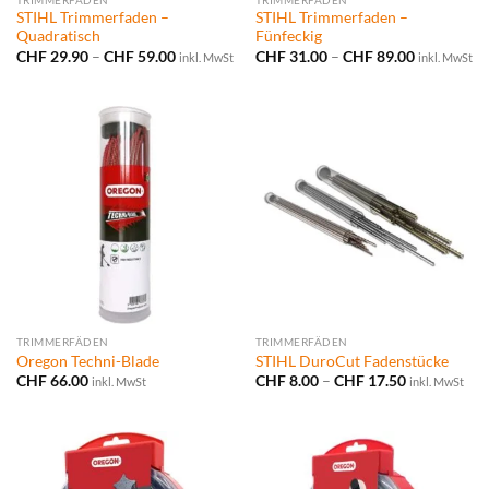
STIHL Trimmerfaden –
STIHL Trimmerfaden –
Quadratisch
Fünfeckig
Preisspanne:
Preisspann
CHF
29.90
–
CHF
59.00
CHF
31.00
–
CHF
89.00
inkl. MwSt
inkl. MwSt
CHF 29.90
CHF 31.00
bis
bis
CHF 59.00
CHF 89.00
TRIMMERFÄDEN
TRIMMERFÄDEN
Oregon Techni-Blade
STIHL DuroCut Fadenstücke
Preisspanne
CHF
66.00
CHF
8.00
–
CHF
17.50
inkl. MwSt
inkl. MwSt
CHF 8.00
bis
CHF 17.50