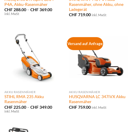
P4A, Akku-Rasenmäher
Rasenmäher, ohne Akku, ohne
Ladegerät
Preisspanne:
CHF
288.00
–
CHF
369.00
CHF 288.00
inkl. MwSt
CHF
719.00
inkl. MwSt
bis
CHF 369.00
Versand auf Anfrage
AKKU RASENMÄHER
AKKU RASENMÄHER
STIHL RMA 235 Akku
HUSQVARNA LC 347iVX Akku
Rasenmäher
Rasenmäher
Preisspanne:
CHF
225.00
–
CHF
349.00
CHF
759.00
inkl. MwSt
CHF 225.00
inkl. MwSt
bis
CHF 349.00