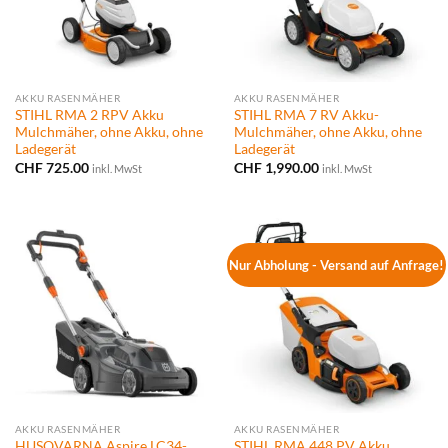
AKKU RASENMÄHER
AKKU RASENMÄHER
STIHL RMA 2 RPV Akku
STIHL RMA 7 RV Akku-
Mulchmäher, ohne Akku, ohne
Mulchmäher, ohne Akku, ohne
Ladegerät
Ladegerät
CHF
725.00
CHF
1,990.00
inkl. MwSt
inkl. MwSt
Nur Abholung - Versand auf Anfrage!
AKKU RASENMÄHER
AKKU RASENMÄHER
HUSQVARNA Aspire LC34-
STIHL RMA 448 PV Akku