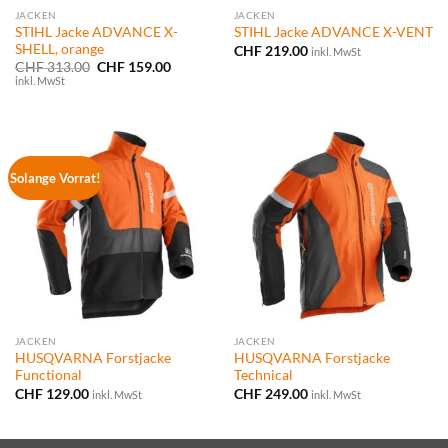
JACKEN
JACKEN
STIHL Jacke ADVANCE X-
STIHL Jacke ADVANCE X-VENT
SHELL, orange
CHF
219.00
inkl. MwSt
Ursprünglicher
Aktueller
CHF
313.00
CHF
159.00
Preis
Preis
inkl. MwSt
war:
ist:
CHF 313.00
CHF 159.00.
Solange Vorrat!
JACKEN
JACKEN
HUSQVARNA Forstjacke
HUSQVARNA Forstjacke
Functional
Technical
CHF
129.00
CHF
249.00
inkl. MwSt
inkl. MwSt