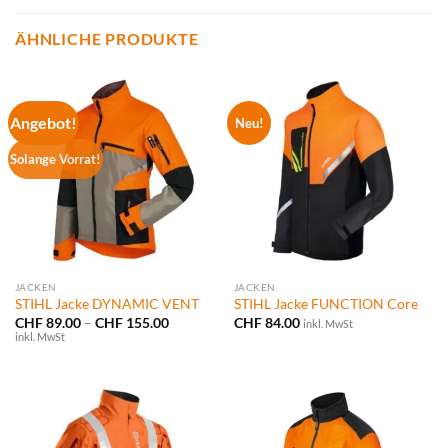
ÄHNLICHE PRODUKTE
Angebot!
Neu!
Solange Vorrat!
JACKEN
JACKEN
STIHL Jacke DYNAMIC VENT
STIHL Jacke FUNCTION Core
Preisspanne:
CHF
89.00
–
CHF
155.00
CHF
84.00
inkl. MwSt
CHF 89.00
inkl. MwSt
bis
CHF 155.00