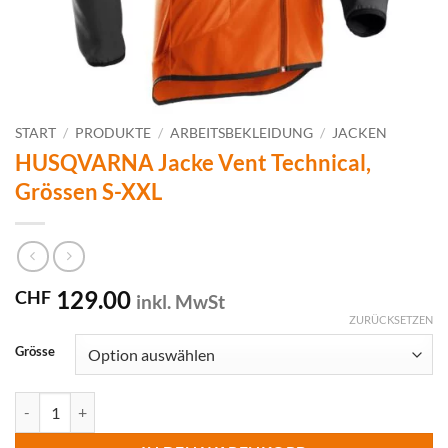
START
/
PRODUKTE
/
ARBEITSBEKLEIDUNG
/
JACKEN
HUSQVARNA Jacke Vent Technical,
Grössen S-XXL
129.00
CHF
inkl. MwSt
ZURÜCKSETZEN
Grösse
HUSQVARNA Jacke Vent Technical, Grössen S-XXL Menge