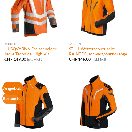
JACKEN
JACKEN
HUSQVARNA Freischneider-
STIHL Wetterschutzjacke
Jacke Technical High-Viz
RAINTEC, schwarz/warnorange
CHF
149.00
CHF
149.00
inkl. MwSt
inkl. MwSt
Angebot!
Restposten