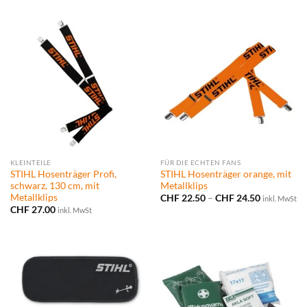
KLEINTEILE
FÜR DIE ECHTEN FANS
STIHL Hosenträger Profi,
STIHL Hosenträger orange, mit
schwarz, 130 cm, mit
Metallklips
Metallklips
Preisspann
CHF
22.50
–
CHF
24.50
inkl. MwSt
CHF 22.50
CHF
27.00
inkl. MwSt
bis
CHF 24.50