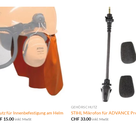
GEHÖRSCHUTZ
utz für Innenbefestigung am Helm
STIHL Mikrofon für ADVANCE 
Preisspanne:
F
15.00
CHF
33.00
inkl. MwSt
inkl. MwSt
CHF 13.00
bis
CHF 15.00