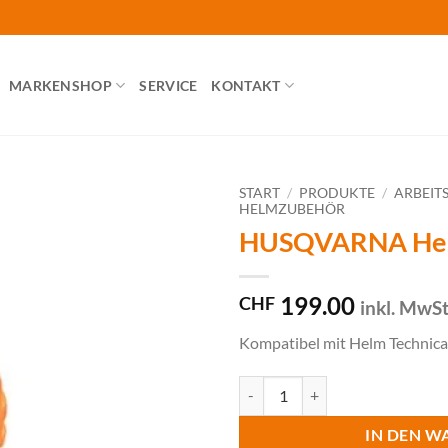
MARKENSHOP
SERVICE
KONTAKT
START
/
PRODUKTE
/
ARBEIT
HELMZUBEHÖR
HUSQVARNA Hel
199.00
CHF
inkl. MwS
Kompatibel mit Helm Technica
HUSQVARNA Helmlampe HL 120
IN DEN W