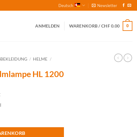
Deutsch
Newsletter
0
ANMELDEN
WARENKORB /
CHF
0.00
SBEKLEIDUNG
/
HELME
/
mlampe HL 1200
t
l
0 Menge
ARENKORB