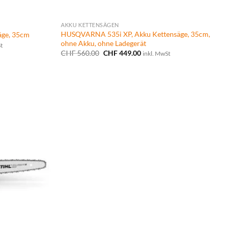
AKKU KETTENSÄGEN
HUSQVARNA 535i XP, Akku Kettensäge, 35cm,
ge, 35cm
ohne Akku, ohne Ladegerät
anne:
t
.00
Ursprünglicher
Aktueller
CHF
560.00
CHF
449.00
inkl. MwSt
Preis
Preis
.00
war:
ist:
CHF 560.00
CHF 449.00.