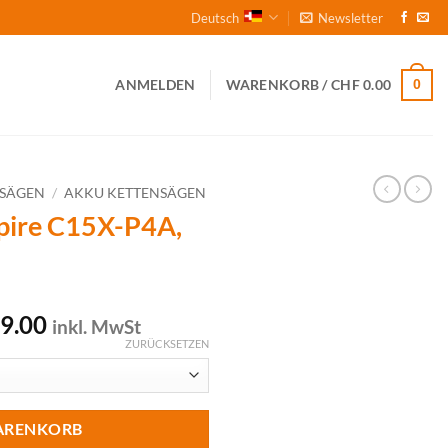
Deutsch
Newsletter
0
ANMELDEN
WARENKORB /
CHF
0.00
NSÄGEN
/
AKKU KETTENSÄGEN
ire C15X-P4A,
Preisspanne:
9.00
inkl. MwSt
CHF 219.00
ZURÜCKSETZEN
bis
CHF 329.00
ARENKORB