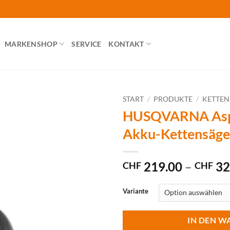
MARKENSHOP
SERVICE
KONTAKT
START
/
PRODUKTE
/
KETTE
HUSQVARNA Asp
Akku-Kettensäge
219.00
–
32
CHF
CHF
Variante
IN DEN W