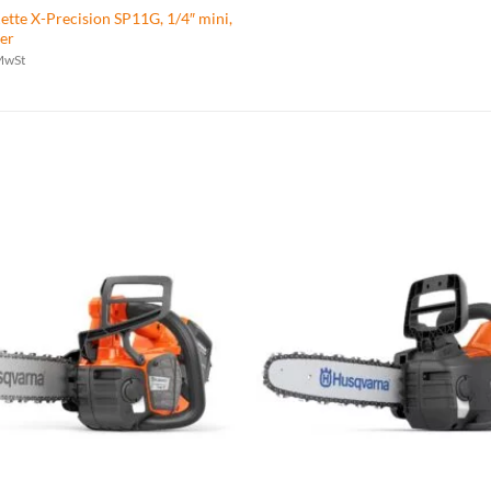
e X-Precision SP11G, 1/4″ mini,
ber
 MwSt