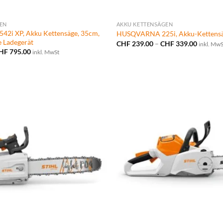
EN
AKKU KETTENSÄGEN
2i XP, Akku Kettensäge, 35cm,
HUSQVARNA 225i, Akku-Kettensä
e Ladegerät
Preissp
CHF
239.00
–
CHF
339.00
inkl. MwS
CHF 239
Preisspanne:
HF
795.00
inkl. MwSt
bis
CHF 745.00
CHF 339
bis
CHF 795.00