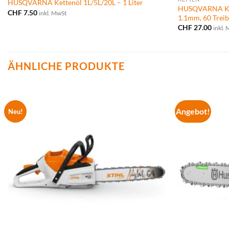
HUSQVARNA Kettenöl 1L/5L/20L – 1 Liter
HUSQVARNA Kett
CHF
7.50
inkl. MwSt
1.1mm, 60 Trei
CHF
27.00
inkl.
ÄHNLICHE PRODUKTE
Angebot!
Neu!