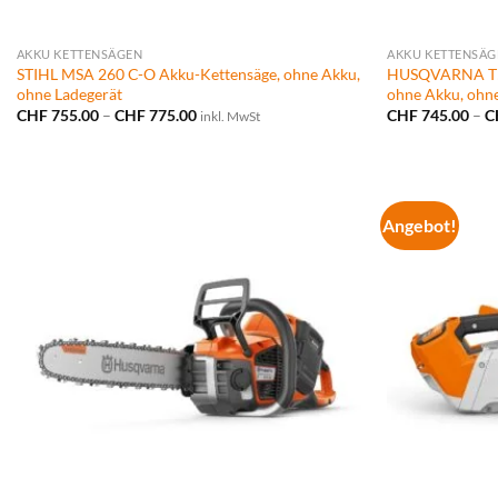
AKKU KETTENSÄGEN
AKKU KETTENSÄG
STIHL MSA 260 C-O Akku-Kettensäge, ohne Akku,
HUSQVARNA T54
ohne Ladegerät
ohne Akku, ohn
Preisspanne:
CHF
755.00
–
CHF
775.00
CHF
745.00
–
C
inkl. MwSt
CHF 755.00
bis
CHF 775.00
Angebot!