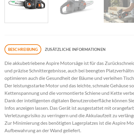
BESCHREIBUNG
ZUSÄTZLICHE INFORMATIONEN
Die akkubetriebene Aspire Motorsäge ist für das Zurückschneid
und präzise Schnittergebnisse, auch bei beengten Platzverhältni
optimieren auch die Gesundheit der Bäume und verleihen Tisch
Der leistungsstarke Motor und das leichte, schmale Gehäuse s
Kettenspannung und die vormontierte Schiene und Kette verbess
Dank der intelligenten digitalen Benutzeroberfläche können Si
Infos anzeigen lassen. Das Gerät ist ausgestattet mit orange
Verletzungsrisiko zu verringern und die Akkulaufzeit zu verläng
Zur Minimierung des benötigten Lagerplatzes ist die Aspire M
Aufbewahrung an der Wand geliefert.