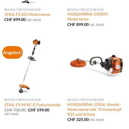
BENZIN FREISCHNEIDER
BENZIN FREISCHNEIDER
HUSQVARNA 535RXT,
STIHL FS 261 Motorsense
Motorsense
CHF
899.00
inkl. MwSt
CHF
899.00
inkl. MwSt
Angebot!
BENZIN FREISCHNEIDER
BENZIN FREISCHNEIDER
HUSQVARNA 129LK, Kombi-
STIHL FS 94 RC-E Freischneider
Motorsense inkl. Trimmerkopf
Ursprünglicher
Aktueller
CHF
730.00
CHF
599.00
Preis
Preis
inkl. MwSt
R25 und Schutz
war:
ist:
CHF
325.00
inkl. MwSt
CHF 730.00
CHF 599.00.