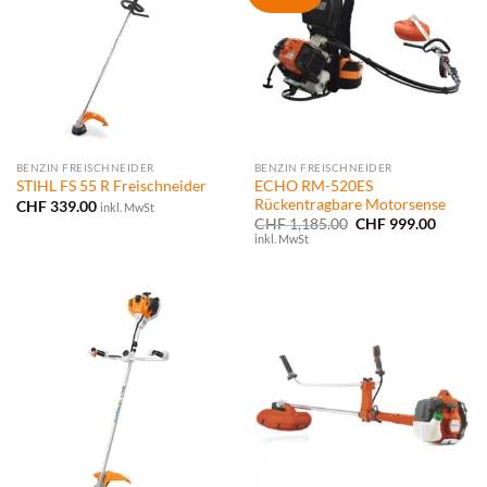
BENZIN FREISCHNEIDER
BENZIN FREISCHNEIDER
ECHO RM-520ES
STIHL FS 55 R Freischneider
Rückentragbare Motorsense
CHF
339.00
inkl. MwSt
Ursprünglicher
Aktuell
CHF
1,185.00
CHF
999.00
Preis
Preis
inkl. MwSt
war:
ist:
CHF 1,185.00
CHF 99