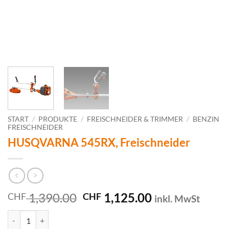
START
/
PRODUKTE
/
FREISCHNEIDER & TRIMMER
/
BENZIN
FREISCHNEIDER
HUSQVARNA 545RX, Freischneider
Ursprünglicher
Aktueller
1,390.00
1,125.00
CHF
CHF
inkl. MwSt
Preis
Preis
HUSQVARNA 545RX, Freischneider Menge
war:
ist: