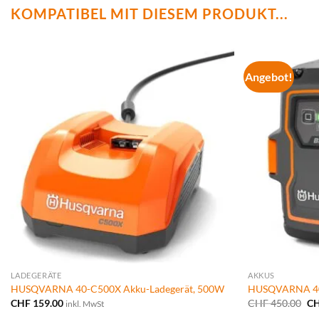
KOMPATIBEL MIT DIESEM PRODUKT...
Angebot!
LADEGERÄTE
AKKUS
HUSQVARNA 40-C500X Akku-Ladegerät, 500W
HUSQVARNA 40-
Ur
CHF
159.00
CHF
450.00
C
inkl. MwSt
Pr