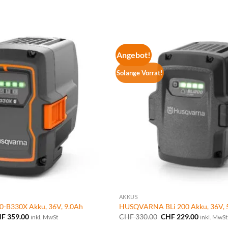
Angebot!
Solange Vorrat!
AKKUS
B330X Akku, 36V, 9.0Ah
HUSQVARNA BLi 200 Akku, 36V, 
sprünglicher
Aktueller
Ursprünglicher
Aktueller
HF
359.00
CHF
330.00
CHF
229.00
inkl. MwSt
inkl. MwSt
eis
Preis
Preis
Preis