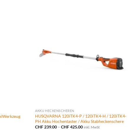
AKKU HECKENSCHEREN
HUSQVARNA 120iTK4-P / 120iTK4-H / 120iTK4-
biWerkzeug
PH Akku Hochentaster / Akku Stabheckenschere
Preisspanne:
CHF
239.00
–
CHF
425.00
inkl. MwSt
CHF 239.00