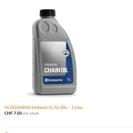
wa
CH
HUSQVARNA Kettenöl 1L/5L/20L – 1 Liter
CHF
7.50
inkl. MwSt