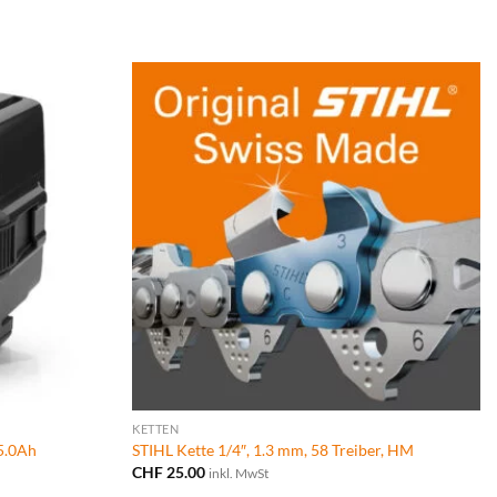
KETTEN
5.0Ah
STIHL Kette 1/4″, 1.3 mm, 58 Treiber, HM
CHF
25.00
inkl. MwSt