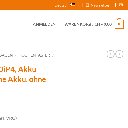
Deutsch
Newsletter
0
ANMELDEN
WARENKORB /
CHF
0.00
NSÄGEN
/
HOCHENTASTER
/
iP4, Akku
ne Akku, ohne
t
nkl. VRG)