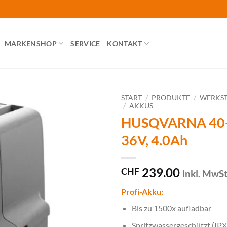
MARKENSHOP
SERVICE
KONTAKT
START
/
PRODUKTE
/
WERKST
/
AKKUS
HUSQVARNA 40-
36V, 4.0Ah
239.00
CHF
inkl. MwS
Profi-Akku:
Bis zu 1500x aufladbar
Spritzwassergeschützt (IPX