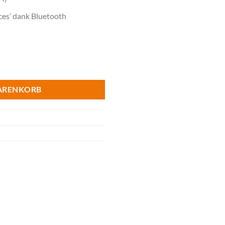
ces‘ dank Bluetooth
V, 4.0Ah Menge
ARENKORB