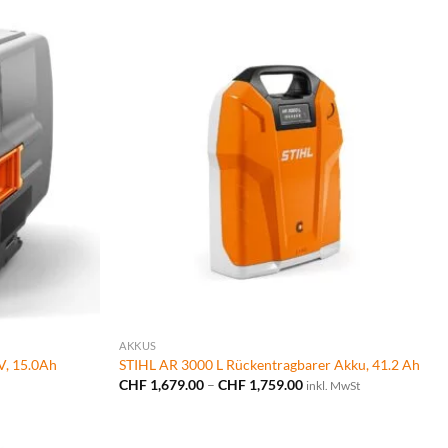
AKKUS
, 15.0Ah
STIHL AR 3000 L Rückentragbarer Akku, 41.2 Ah
Preisspanne:
CHF
1,679.00
–
CHF
1,759.00
inkl. MwSt
CHF 1,679.00
bis
00.
CHF 1,759.00