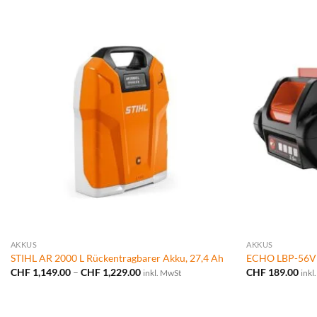
AKKUS
AKKUS
STIHL AR 2000 L Rückentragbarer Akku, 27,4 Ah
ECHO LBP-56V1
Preisspanne:
CHF
1,149.00
–
CHF
1,229.00
CHF
189.00
inkl. MwSt
inkl
CHF 1,149.00
bis
CHF 1,229.00