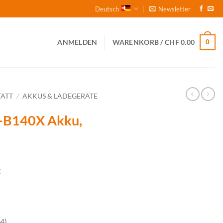
Deutsch
Newsletter
0
ANMELDEN
WARENKORB /
CHF
0.00
ATT
/
AKKUS & LADEGERÄTE
B140X Akku,
t
4)