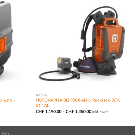
AKKUS
HUSQVARNA BLi 950X Akku-Rucksack, 36V,
, 6.0Ah
31.1Ah
Preisspanne:
CHF
1,190.00
–
CHF
1,350.00
inkl. MwSt
CHF 1,190.00
00.
bis
CHF 1,350.00
FAQ