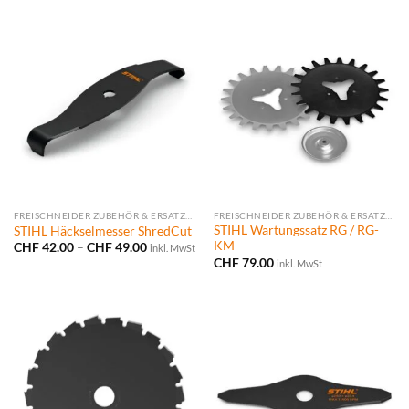
CHF 8.50
FREISCHNEIDER ZUBEHÖR & ERSATZTEILE
FREISCHNEIDER ZUBEHÖR & ERSATZTEILE
STIHL Wartungssatz RG / RG-
STIHL Häckselmesser ShredCut
KM
Preisspanne:
CHF
42.00
–
CHF
49.00
inkl. MwSt
CHF 42.00
CHF
79.00
inkl. MwSt
bis
CHF 49.00