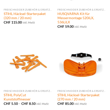
FREISCHNEIDER ZUBEHÖR & ERSATZTEILE
FREISCHNEIDER ZUBEHÖR & ERSATZTEILE
STIHL Häcksel-Starterpaket
HUSQVARNA Kit für
(320 mm / 20 mm)
Messermontage 520iLX,
536LiLX
CHF
115.00
inkl. MwSt
CHF
59.00
inkl. MwSt
FREISCHNEIDER ZUBEHÖR & ERSATZTEILE
FREISCHNEIDER ZUBEHÖR & ERSATZTEILE
STIHL PolyCut
STIHL Häcksel-Starterpaket
Kunststoffmesser
(270 mm / 20 mm)
Preisspanne:
CHF
5.50
–
CHF
8.50
CHF
85.00
inkl. MwSt
inkl. MwSt
CHF 5.50
bis