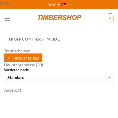
Zum
SIZER
Deutsch
Inhalt
springen
0
HIGH-CONTRAST MODE
Trennscheiben
Filter anzeigen
Hauptergebnisse
(30)
Sortieren nach:
Angebot!