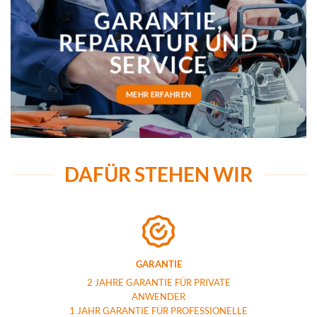
GARANTIE,
REPARATUR UND
SERVICE
MEHR ERFAHREN
DAFÜR STEHEN WIR
GARANTIE
2 JAHRE GARANTIE FÜR PRIVATE
ANWENDER
1 JAHR GARANTIE FÜR PROFESSIONELLE