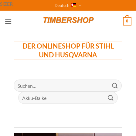
Zum
SIZER
Deutsch
Inhalt
springen
0
DER ONLINESHOP FÜR STIHL
UND HUSQVARNA
Suchen
nach:
Suche
nach: