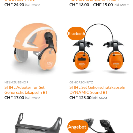
Preisspann
CHF
24.90
CHF
13.00
–
CHF
15.00
inkl. MwSt
inkl. MwSt
CHF 13.00
bis
CHF 15.00
Bluetooth
HELMZUBEHÖR
GEHÖRSCHUTZ
STIHL Adapter für Set
STIHL Set Gehörschutzkapseln
Gehörschutzkapseln BT
DYNAMIC Sound BT
CHF
17.00
CHF
125.00
inkl. MwSt
inkl. MwSt
Angebot!