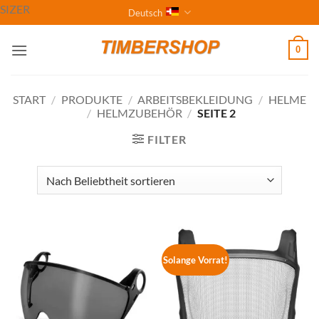
Zum
SIZER
Deutsch
Inhalt
springen
0
START
/
PRODUKTE
/
ARBEITSBEKLEIDUNG
/
HELME
/
HELMZUBEHÖR
/
SEITE 2
FILTER
Solange Vorrat!