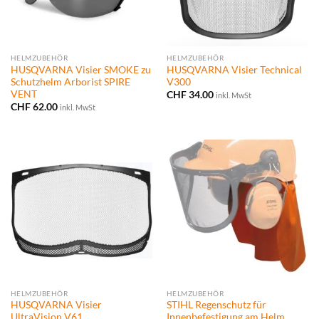
HELMZUBEHÖR
HELMZUBEHÖR
HUSQVARNA Visier SMOKE zu
HUSQVARNA Visier Technical
Schutzhelm Arborist SPIRE
V300
VENT
CHF
34.00
inkl. MwSt
CHF
62.00
inkl. MwSt
HELMZUBEHÖR
HELMZUBEHÖR
HUSQVARNA Visier
STIHL Regenschutz für
UltraVision V61
Innenbefestigung am Helm