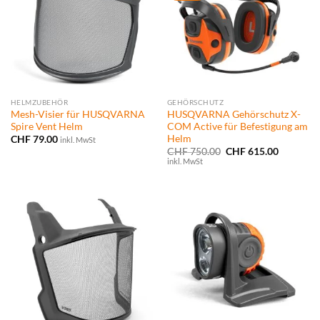
HELMZUBEHÖR
GEHÖRSCHUTZ
Mesh-Visier für HUSQVARNA
HUSQVARNA Gehörschutz X-
Spire Vent Helm
COM Active für Befestigung am
Helm
CHF
79.00
inkl. MwSt
Ursprünglicher
Aktueller
CHF
750.00
CHF
615.00
Preis
Preis
inkl. MwSt
war:
ist:
CHF 750.00
CHF 615.