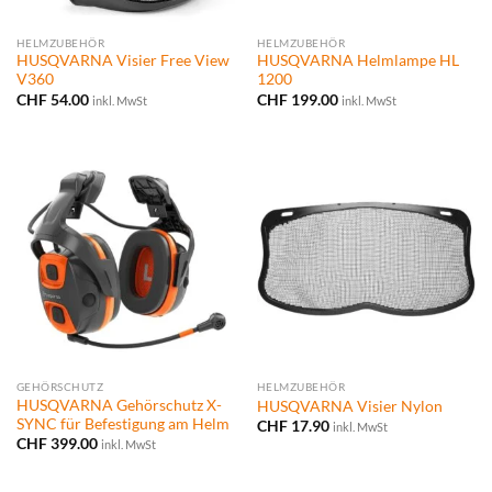
HELMZUBEHÖR
HELMZUBEHÖR
HUSQVARNA Visier Free View
HUSQVARNA Helmlampe HL
V360
1200
CHF
54.00
CHF
199.00
inkl. MwSt
inkl. MwSt
GEHÖRSCHUTZ
HELMZUBEHÖR
HUSQVARNA Gehörschutz X-
HUSQVARNA Visier Nylon
SYNC für Befestigung am Helm
CHF
17.90
inkl. MwSt
CHF
399.00
inkl. MwSt