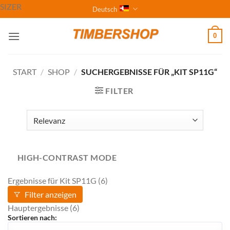
Zum
SIZER
Deutsch
Inhalt
springen
0
START
/
SHOP
/
SUCHERGEBNISSE FÜR „KIT SP11G“
FILTER
HIGH-CONTRAST MODE
Ergebnisse für
Kit SP11G
(6)
Filter anzeigen
Hauptergebnisse
(6)
Sortieren nach: