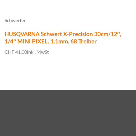
Schwerter
HUSQVARNA Schwert X-Precision 30cm/12″,
1/4″ MINI PIXEL, 1.1mm, 68 Treiber
CHF 41.00
inkl. MwSt