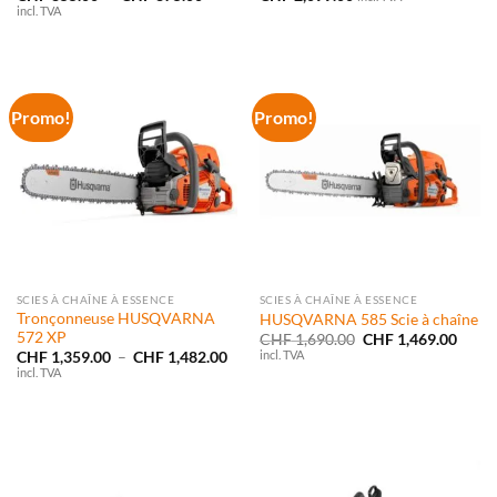
de
incl. TVA
prix :
CHF 855.00
à
CHF 875.00
Promo!
Promo!
SCIES À CHAÎNE À ESSENCE
SCIES À CHAÎNE À ESSENCE
Tronçonneuse HUSQVARNA
HUSQVARNA 585 Scie à chaîne
572 XP
Le
Le
CHF
1,690.00
CHF
1,469.00
prix
prix
incl. TVA
Plage
CHF
1,359.00
–
CHF
1,482.00
initial
actue
de
incl. TVA
était :
est :
prix :
CHF 1,690.00.
CHF 1
CHF 1,359.00
à
CHF 1,482.00