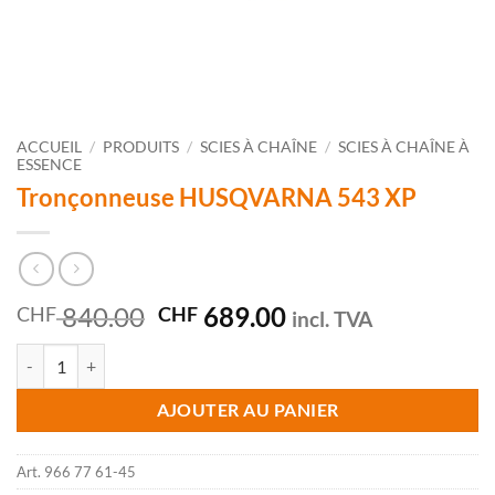
ACCUEIL
/
PRODUITS
/
SCIES À CHAÎNE
/
SCIES À CHAÎNE À
ESSENCE
Tronçonneuse HUSQVARNA 543 XP
Le
Le
840.00
689.00
CHF
CHF
incl. TVA
prix
prix
quantité de Tronçonneuse HUSQVARNA 543 XP
initial
actuel
était :
est :
AJOUTER AU PANIER
CHF 840.00.
CHF 689.00.
Art.
966 77 61-45