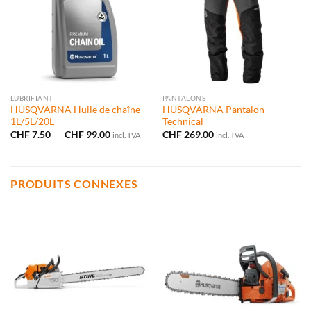
LUBRIFIANT
PANTALONS
HUSQVARNA Huile de chaîne
HUSQVARNA Pantalon
1L/5L/20L
Technical
Plage
CHF
7.50
–
CHF
99.00
CHF
269.00
incl. TVA
incl. TVA
de
prix :
CHF 7.50
à
CHF 99.00
PRODUITS CONNEXES