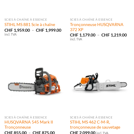
SCIES À CHAÎNE À ESSENCE
SCIES À CHAÎNE À ESSENCE
Tronçonneuse HUSQVARNA
STIHL MS 881 Scie à chaîne
372 XP
Plage
CHF
1,959.00
–
CHF
1,999.00
de
incl. TVA
Pla
CHF
1,179.00
–
CHF
1,219.00
prix :
de
incl. TVA
CHF 1,959.00
prix
à
CHF
CHF 1,999.00
à
CHF
SCIES À CHAÎNE À ESSENCE
SCIES À CHAÎNE À ESSENCE
HUSQVARNA 545 Mark II
STIHL MS 462 C-M-R,
Tronçonneuse
tronçonneuse de sauvetage
Plage
CHF
855.00
–
CHF
875.00
CHF
2,099.00
incl. TVA